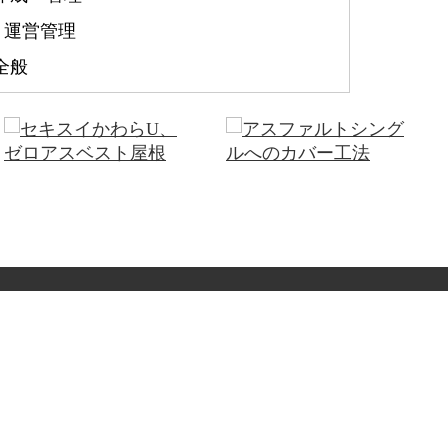
・運営管理
全般
かわらU、アスベストが含まれ
ビル屋上アスファルトシングル
ているか見分…
屋根へのカバ…