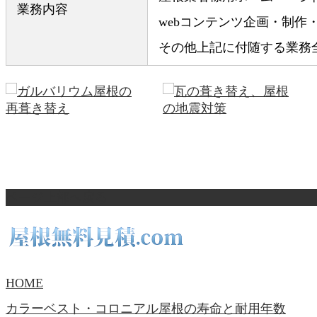
業務内容
webコンテンツ企画・制作
その他上記に付随する業務
ページ上部へ戻る
瓦の葺き替え、瓦からガルバリ
屋根工事35%OFF？
ウムへ（尼崎…
HOME
カラーベスト・コロニアル屋根の寿命と耐用年数