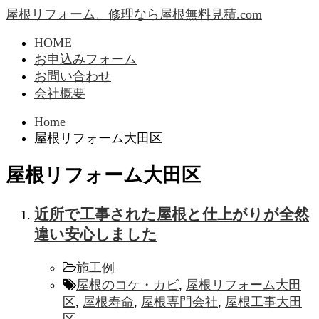
屋根リフォーム、修理なら屋根無料見積.com
HOME
お申込みフォーム
お問い合わせ
会社概要
Home
屋根リフォーム大田区
屋根リフォーム大田区
近所で工事された屋根と仕上がりが全然
違い安心しました
施工例
屋根のコケ・カビ
,
屋根リフォーム大田
区
,
屋根寿命
,
屋根専門会社
,
屋根工事大田
区