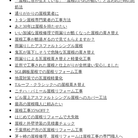
「屋根に苔が生えている」「屋根の汚れが酷い」と言われた時の対
処法
通りがかりの屋根業者に
トタン屋根専門業者の工事方法
あと30年は屋根を持たせたい
いい加減な屋根修理で雨漏りが酷くなった屋根の葺き替え
屋根工事が酷過ぎるので見てもらえますか？
雨漏りしたアスファルトシングル屋根
鬼瓦が落下しそうで危険な瓦屋根の葺き替え
雨漏りによる瓦屋根葺き替えと軽量化工事
近所で工事された屋根と仕上がりが全然違い安心しました
SGL鋼板屋根での屋根リフォーム工事
地震対策での瓦屋根軽量化
Tルーフ・クラシックへの屋根葺き替え
ニチハ・パミール屋根リフォーム工事
ビル屋上アスファルトシングル屋根へのカバー工法
最高の屋根職人に頼みたい
屋根工事35%OFF？
はじめての屋根リフォームで大失敗
屋根と外壁塗装の見積書チェック
千葉県松戸市の瓦屋根リフォーム工事
茅ヶ崎の屋根修理、屋根リフォームは屋根工事の専門職人へ