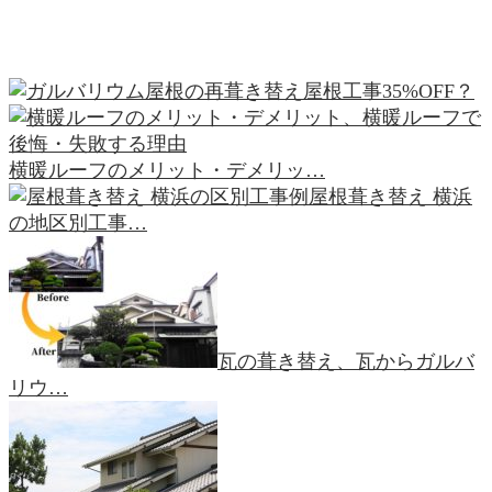
屋根工事35%OFF？
横暖ルーフのメリット・デメリッ…
屋根葺き替え 横浜
の地区別工事…
瓦の葺き替え、瓦からガルバ
リウ…