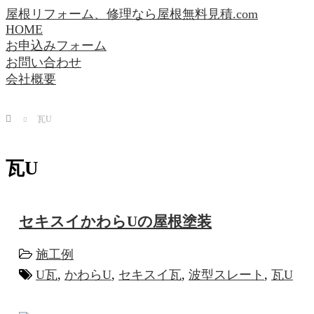
屋根リフォーム、修理なら屋根無料見積.com
HOME
お申込みフォーム
お問い合わせ
会社概要
Home
瓦U
瓦U
セキスイかわらUの屋根塗装
施工例
U瓦
,
かわらU
,
セキスイ瓦
,
波型スレート
,
瓦U