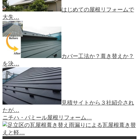
はじめての屋根リフォームで
大失…
カバー工法か？葺き替えか？
を決…
見積サイトから３社紹介され
たが…
ニチハ・パミール屋根リフォーム…
雨漏りによる瓦屋根葺き替
えと軽…