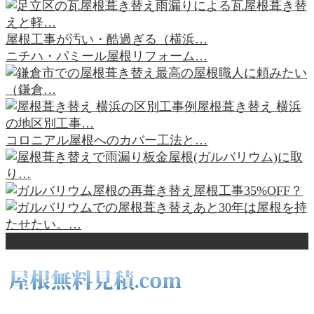
雨漏りによる瓦屋根葺き替
えと軽…
屋根工事が汚い・酷過ぎる（横浜…
ニチハ・パミール屋根リフォーム…
最高の屋根職人に頼みたい
（鎌倉…
屋根葺き替え 横浜
の地区別工事…
コロニアル屋根へのカバー工法と…
板金屋根(ガルバリウム)に取
り…
屋根工事35%OFF？
あと30年は屋根を持
たせたい。…
ページ上部へ戻る