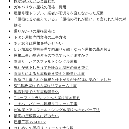
棟が浮いていると言われ
ガルバリウム屋根の価格・費用
屋根修理トラブル、業者が雨漏りを直せなかった原因
「屋根に苔が生えている」「屋根の汚れが酷い」と言われた時の対
処法
通りがかりの屋根業者に
トタン屋根専門業者の工事方法
あと30年は屋根を持たせたい
いい加減な屋根修理で雨漏りが酷くなった屋根の葺き替え
屋根工事が酷過ぎるので見てもらえますか？
雨漏りしたアスファルトシングル屋根
鬼瓦が落下しそうで危険な瓦屋根の葺き替え
雨漏りによる瓦屋根葺き替えと軽量化工事
近所で工事された屋根と仕上がりが全然違い安心しました
SGL鋼板屋根での屋根リフォーム工事
地震対策での瓦屋根軽量化
Tルーフ・クラシックへの屋根葺き替え
ニチハ・パミール屋根リフォーム工事
ビル屋上アスファルトシングル屋根へのカバー工法
最高の屋根職人に頼みたい
屋根工事35%OFF？
はじめての屋根リフォームで大失敗