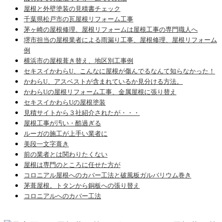
屋根と外壁塗装の見積書チェック
千葉県松戸市の瓦屋根リフォーム工事
茅ヶ崎の屋根修理、屋根リフォームは屋根工事の専門職人へ
堺市担当の屋根業者による雨漏り工事、屋根修理、屋根リフォーム
例
横浜市の屋根葺き替え、地区別工事例
セキスイかわらU、こんなに屋根が傷んでるなんて知らなかった！
かわらU、アスベストが含まれているか見分ける方法。
かわらUの屋根リフォーム工事、金属屋根に張り替え
セキスイかわらUの屋根塗装
見積サイトから３社紹介されたが・・・
屋根工事が汚い・酷過ぎる
ルーガの施工が上手い業者に
美段一文字葺き
前の業者とは関わりたくない
屋根は専門のところに任せた方が
コロニアル屋根へのカバー工法と破風板ガルバリウム巻き
茅葺屋根。トタンから銅板への張り替え
コロニアルへのカバー工法