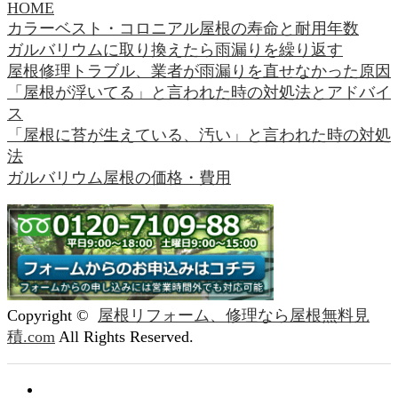
HOME
カラーベスト・コロニアル屋根の寿命と耐用年数
ガルバリウムに取り換えたら雨漏りを繰り返す
屋根修理トラブル、業者が雨漏りを直せなかった原因
「屋根が浮いてる」と言われた時の対処法とアドバイ
ス
「屋根に苔が生えている、汚い」と言われた時の対処
法
ガルバリウム屋根の価格・費用
Copyright ©
屋根リフォーム、修理なら屋根無料見
積.com
All Rights Reserved.