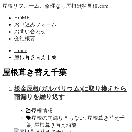
屋根リフォーム、修理なら屋根無料見積.com
HOME
お申込みフォーム
お問い合わせ
会社概要
Home
屋根葺き替え千葉
屋根葺き替え千葉
板金屋根(ガルバリウム)に取り換えたら
雨漏りを繰り返す
屋根情報
屋根の雨漏り直らない
,
屋根葺き替え千
葉
,
屋根葺き替え船橋