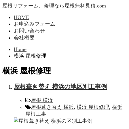
屋根リフォーム、修理なら屋根無料見積.com
HOME
お申込みフォーム
お問い合わせ
会社概要
Home
横浜 屋根修理
横浜 屋根修理
屋根葺き替え 横浜の地区別工事例
屋根 横浜
屋根葺き替え 横浜
,
横浜 屋根修理
,
横浜
屋根工事