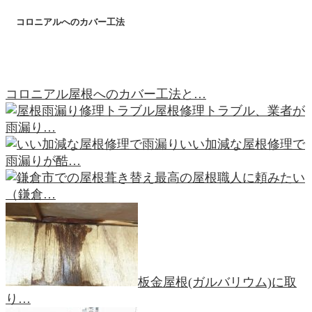
コロニアルへのカバー工法
コロニアル屋根へのカバー工法と…
屋根修理トラブル、業者が
雨漏り…
いい加減な屋根修理で
雨漏りが酷…
最高の屋根職人に頼みたい
（鎌倉…
板金屋根(ガルバリウム)に取
り…