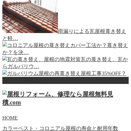
雨漏りによる瓦屋根葺き替え
と軽…
カバー工法か？葺き替え
か？を決…
瓦の葺き替え、瓦か
らガルバリウ…
屋根工事35%OFF？
ページ上部へ戻る
HOME
カラーベスト・コロニアル屋根の寿命と耐用年数