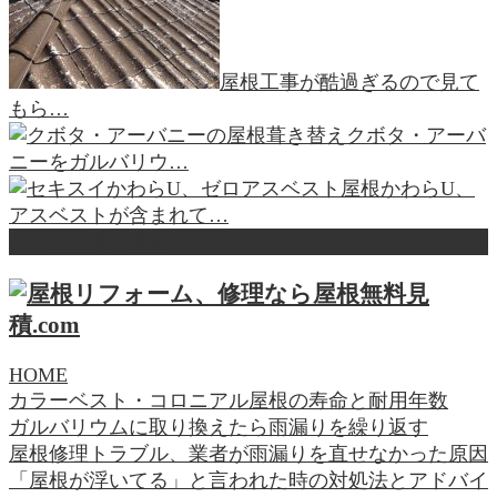
屋根工事が酷過ぎるので見て
もら…
クボタ・アーバ
ニーをガルバリウ…
かわらU、
アスベストが含まれて…
ページ上部へ戻る
HOME
カラーベスト・コロニアル屋根の寿命と耐用年数
ガルバリウムに取り換えたら雨漏りを繰り返す
屋根修理トラブル、業者が雨漏りを直せなかった原因
「屋根が浮いてる」と言われた時の対処法とアドバイ