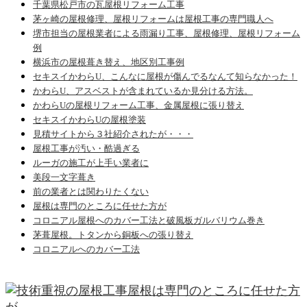
千葉県松戸市の瓦屋根リフォーム工事
茅ヶ崎の屋根修理、屋根リフォームは屋根工事の専門職人へ
堺市担当の屋根業者による雨漏り工事、屋根修理、屋根リフォーム
例
横浜市の屋根葺き替え、地区別工事例
セキスイかわらU、こんなに屋根が傷んでるなんて知らなかった！
かわらU、アスベストが含まれているか見分ける方法。
かわらUの屋根リフォーム工事、金属屋根に張り替え
セキスイかわらUの屋根塗装
見積サイトから３社紹介されたが・・・
屋根工事が汚い・酷過ぎる
ルーガの施工が上手い業者に
美段一文字葺き
前の業者とは関わりたくない
屋根は専門のところに任せた方が
コロニアル屋根へのカバー工法と破風板ガルバリウム巻き
茅葺屋根。トタンから銅板への張り替え
コロニアルへのカバー工法
屋根は専門のところに任せた方