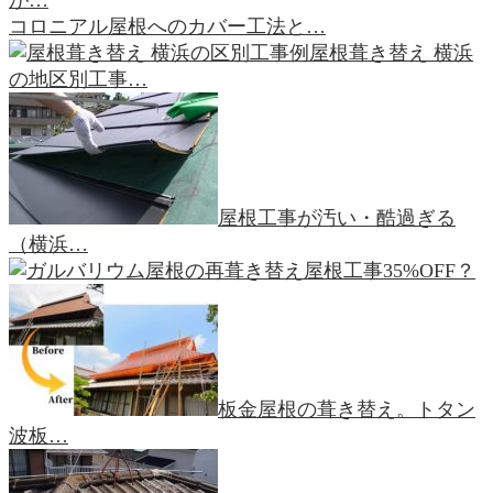
が…
コロニアル屋根へのカバー工法と…
屋根葺き替え 横浜
の地区別工事…
屋根工事が汚い・酷過ぎる
（横浜…
屋根工事35%OFF？
板金屋根の葺き替え。トタン
波板…