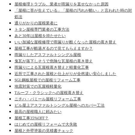
屋根修理トラブル、業者が雨漏りを直せなかった原因
「屋根に苔が生えている」「屋根の汚れが酷い」と言われた時の対
処法
通りがかりの屋根業者に
トタン屋根専門業者の工事方法
あと30年は屋根を持たせたい
いい加減な屋根修理で雨漏りが酷くなった屋根の葺き替え
屋根工事が酷過ぎるので見てもらえますか？
雨漏りしたアスファルトシングル屋根
鬼瓦が落下しそうで危険な瓦屋根の葺き替え
雨漏りによる瓦屋根葺き替えと軽量化工事
近所で工事された屋根と仕上がりが全然違い安心しました
SGL鋼板屋根での屋根リフォーム工事
地震対策での瓦屋根軽量化
Tルーフ・クラシックへの屋根葺き替え
ニチハ・パミール屋根リフォーム工事
ビル屋上アスファルトシングル屋根へのカバー工法
最高の屋根職人に頼みたい
屋根工事35%OFF？
はじめての屋根リフォームで大失敗
屋根と外壁塗装の見積書チェック