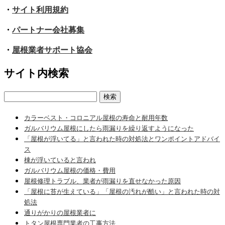
・
サイト利用規約
・
パートナー会社募集
・
屋根業者サポート協会
サイト内検索
検
索:
カラーベスト・コロニアル屋根の寿命と耐用年数
ガルバリウム屋根にしたら雨漏りを繰り返すようになった
「屋根が浮いてる」と言われた時の対処法とワンポイントアドバイ
ス
棟が浮いていると言われ
ガルバリウム屋根の価格・費用
屋根修理トラブル、業者が雨漏りを直せなかった原因
「屋根に苔が生えている」「屋根の汚れが酷い」と言われた時の対
処法
通りがかりの屋根業者に
トタン屋根専門業者の工事方法