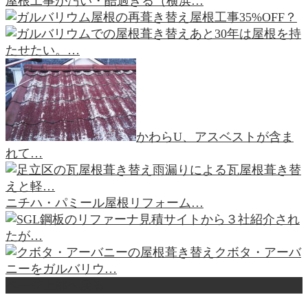
屋根工事が汚い・酷過ぎる（横浜…
屋根工事35%OFF？
あと30年は屋根を持
たせたい。…
かわらU、アスベストが含ま
れて…
雨漏りによる瓦屋根葺き替
えと軽…
ニチハ・パミール屋根リフォーム…
見積サイトから３社紹介され
たが…
クボタ・アーバ
ニーをガルバリウ…
ページ上部へ戻る