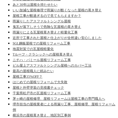
あと30年は屋根を持たせたい
いい加減な屋根修理で雨漏りが酷くなった屋根の葺き替え
屋根工事が酷過ぎるので見てもらえますか？
雨漏りしたアスファルトシングル屋根
鬼瓦が落下しそうで危険な瓦屋根の葺き替え
雨漏りによる瓦屋根葺き替えと軽量化工事
近所で工事された屋根と仕上がりが全然違い安心しました
SGL鋼板屋根での屋根リフォーム工事
地震対策での瓦屋根軽量化
Tルーフ・クラシックへの屋根葺き替え
ニチハ・パミール屋根リフォーム工事
ビル屋上アスファルトシングル屋根へのカバー工法
最高の屋根職人に頼みたい
屋根工事35%OFF？
はじめての屋根リフォームで大失敗
屋根と外壁塗装の見積書チェック
千葉県松戸市の瓦屋根リフォーム工事
茅ヶ崎の屋根修理、屋根リフォームは屋根工事の専門職人へ
堺市担当の屋根業者による雨漏り工事、屋根修理、屋根リフォーム
例
横浜市の屋根葺き替え、地区別工事例