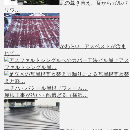
瓦の葺き替え、瓦からガルバ
リウ…
かわらU、アスベストが含ま
れて…
ビル屋上アス
ファルトシングル屋…
雨漏りによる瓦屋根葺き替
えと軽…
ニチハ・パミール屋根リフォーム…
屋根工事が汚い・酷過ぎる（横浜…