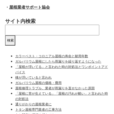
・
屋根業者サポート協会
サイト内検索
カラーベスト・コロニアル屋根の寿命と耐用年数
ガルバリウム屋根にしたら雨漏りを繰り返すようになった
「屋根が浮いてる」と言われた時の対処法とワンポイントアド
バイス
棟が浮いていると言われ
ガルバリウム屋根の価格・費用
屋根修理トラブル、業者が雨漏りを直せなかった原因
「屋根に苔が生えている」「屋根の汚れが酷い」と言われた時
の対処法
通りがかりの屋根業者に
トタン屋根専門業者の工事方法