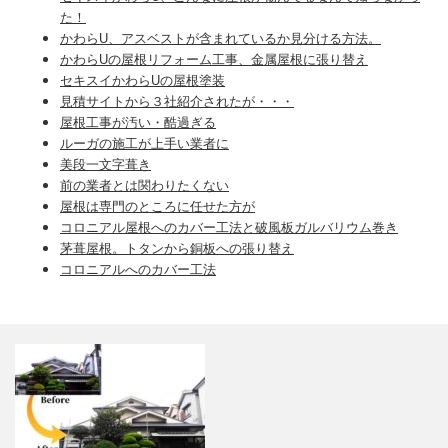
た！
かわらU、アスベストが含まれているか見分ける方法。
かわらUの屋根リフォーム工事、金属屋根に張り替え
セキスイかわらUの屋根塗装
見積サイトから３社紹介されたが・・・
屋根工事が汚い・酷過ぎる
ルーガの施工が上手い業者に
美段一文字葺き
前の業者とは関わりたくない
屋根は専門のところに任せた方が
コロニアル屋根へのカバー工法と破風板ガルバリウム巻き
茅葺屋根。トタンから銅板への張り替え
コロニアルへのカバー工法