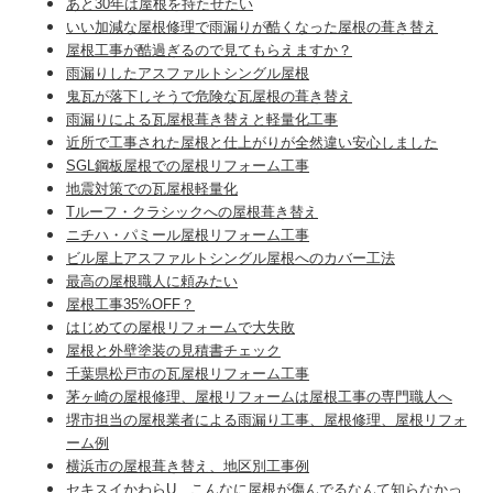
あと30年は屋根を持たせたい
いい加減な屋根修理で雨漏りが酷くなった屋根の葺き替え
屋根工事が酷過ぎるので見てもらえますか？
雨漏りしたアスファルトシングル屋根
鬼瓦が落下しそうで危険な瓦屋根の葺き替え
雨漏りによる瓦屋根葺き替えと軽量化工事
近所で工事された屋根と仕上がりが全然違い安心しました
SGL鋼板屋根での屋根リフォーム工事
地震対策での瓦屋根軽量化
Tルーフ・クラシックへの屋根葺き替え
ニチハ・パミール屋根リフォーム工事
ビル屋上アスファルトシングル屋根へのカバー工法
最高の屋根職人に頼みたい
屋根工事35%OFF？
はじめての屋根リフォームで大失敗
屋根と外壁塗装の見積書チェック
千葉県松戸市の瓦屋根リフォーム工事
茅ヶ崎の屋根修理、屋根リフォームは屋根工事の専門職人へ
堺市担当の屋根業者による雨漏り工事、屋根修理、屋根リフォ
ーム例
横浜市の屋根葺き替え、地区別工事例
セキスイかわらU、こんなに屋根が傷んでるなんて知らなかっ